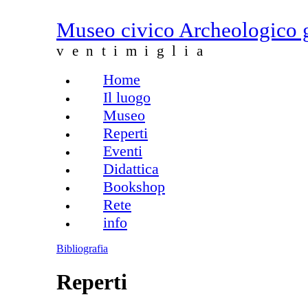
Salta al contenuto principale
Museo civico Archeologico 
ventimiglia
Home
Menu principale
Il luogo
Museo
Reperti
Eventi
Didattica
Bookshop
Rete
info
Bibliografia
Reperti