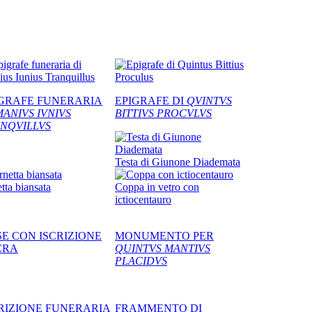
IGRAFE FUNERARIA
EPIGRAFE DI
QVINTVS
MANIVS IVNIVS
BITTIVS PROCVLVS
NQVILLVS
Testa di Giunone Diademata
tta biansata
Coppa in vetro con
ictiocentauro
E CON ISCRIZIONE
MONUMENTO PER
CRA
QUINTVS MANTIVS
PLACIDVS
RIZIONE FUNERARIA
FRAMMENTO DI