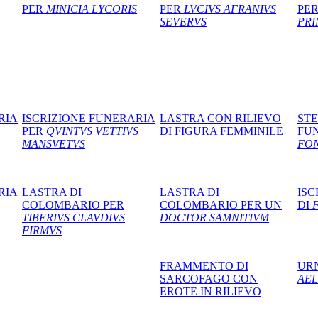
PER
MINICIA LYCORIS
PER
LVCIVS AFRANIVS
PE
SEVERVS
PRI
RIA
ISCRIZIONE FUNERARIA
LASTRA CON RILIEVO
STE
PER
QVINTVS VETTIVS
DI FIGURA FEMMINILE
FU
MANSVETVS
FON
RIA
LASTRA DI
LASTRA DI
ISC
COLOMBARIO PER
COLOMBARIO PER UN
DI
F
TIBERIVS CLAVDIVS
DOCTOR SAMNITIVM
FIRMVS
FRAMMENTO DI
URN
SARCOFAGO CON
AEL
EROTE IN RILIEVO