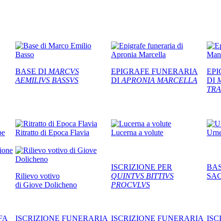
BASE DI
MARCVS
EPIGRAFE FUNERARIA
EP
AEMILIVS BASSVS
DI
APRONIA MARCELLA
DI
TRA
pe
Ritratto di Epoca Flavia
Lucerna a volute
Urne
ISCRIZIONE PER
BAS
Rilievo votivo
QUINTVS BITTIVS
SA
di Giove Dolicheno
PROCVLVS
FA
ISCRIZIONE FUNERARIA
ISCRIZIONE FUNERARIA
ISC