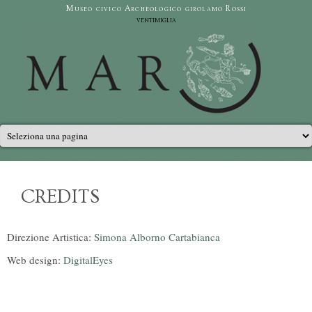
Salta al contenuto principale
Museo civico Archeologico girolamo Rossi
ventimiglia
Menu principale
CREDITS
Direzione Artistica:
Simona Alborno Cartabianca
Web design:
DigitalEyes