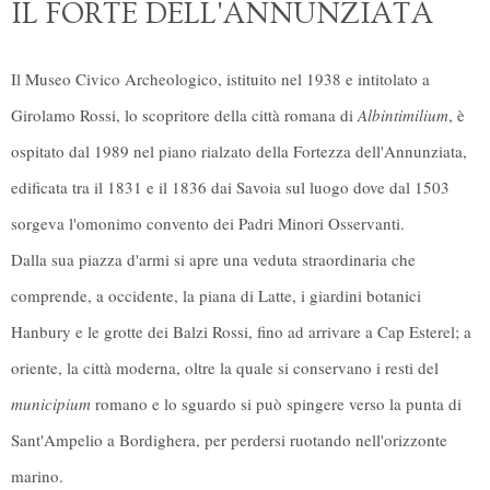
IL FORTE DELL'ANNUNZIATA
Il Museo Civico Archeologico,
istituito nel 1938 e intitolato a
Girolamo Rossi
, lo scopritore della città romana di
Albintimilium
, è
ospitato
dal 1989 nel piano rialzato della Fortezza dell'Annunziata
,
edificata tra il 1831 e il 1836 dai Savoia sul luogo dove dal 1503
sorgeva l'omonimo convento dei Padri Minori Osservanti.
Dalla sua piazza d'armi si apre
una veduta straordinaria
che
comprende, a occidente, la piana di Latte, i giardini botanici
Hanbury e le grotte dei Balzi Rossi, fino ad arrivare a Cap Esterel; a
oriente, la città moderna, oltre la quale si conservano i resti del
municipium
romano e lo sguardo si può spingere verso la punta di
Sant'Ampelio a Bordighera, per perdersi ruotando nell'orizzonte
marino.