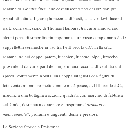
romane di
Albintimilium
, che costituiscono
uno dei lapidari più
grandi di tutta la Liguria
;
la raccolta di busti, teste e rilievi, facenti
parte della collezione di Thomas Hanbury
, tra cui si annoverano
alcuni pezzi di straordinaria importanza; un
vasto campionario delle
suppellettili ceramiche in uso tra I e II secolo d.C.
nella città
romana
, tra cui coppe, patere, bicchieri, lucerne, olpai, brocche
provenienti da varie parti dell'impero,
una raccolta di vetri
, tra cui
spicca, volutamente isolata, una coppa intagliata con figura di
ictiocentauro, mostro metà uomo e metà pesce, del III secolo d.C.,
insieme a una bottiglia a sezione quadrata con marchio di fabbrica
sul fondo, destinata a contenere e trasportare “
aromata et
medicamenta
”, profumi o unguenti, densi e preziosi.
La Sezione Storica e Preistorica