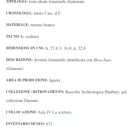
testa ideale femminile diademata
TIPOLOGIA:
inizio I sec. d.C.
CRONOLOGIA:
marmo bianco
MATERIALE:
scultura
TECNICA:
h. 27,4; l. 16,8; p. 22,8
DIMENSIONI (IN CM):
divinitá femminile identificata con
Hera-Iuno
DESCRIZIONE:
(Giunone).
Ignota
AREA DI PRODUZIONE:
Raccolta Archeologica Hanbury, giá
COLLEZIONE / RITROVAMENTO:
collezione Daziano.
Sala IV La scultura
COLLOCAZIONE:
671
INVENTARIO MUSEO: