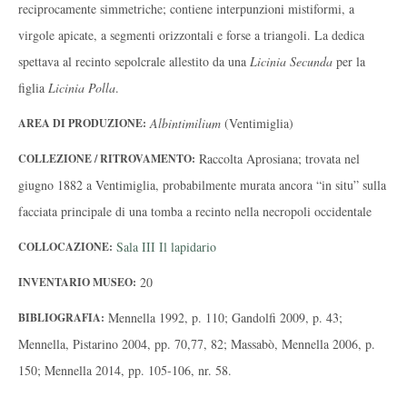
reciprocamente simmetriche; contiene interpunzioni mistiformi, a
virgole apicate, a segmenti orizzontali e forse a triangoli. La dedica
spettava al recinto sepolcrale allestito da una
Licinia Secunda
per la
figlia
Licinia Polla
.
Albintimilium
(Ventimiglia)
AREA DI PRODUZIONE:
Raccolta Aprosiana; trovata nel
COLLEZIONE / RITROVAMENTO:
giugno 1882 a Ventimiglia, probabilmente murata ancora “in situ” sulla
facciata principale di una tomba a recinto nella necropoli occidentale
Sala III Il lapidario
COLLOCAZIONE:
20
INVENTARIO MUSEO:
Mennella 1992, p. 110; Gandolfi 2009, p. 43;
BIBLIOGRAFIA:
Mennella, Pistarino 2004, pp. 70,77, 82; Massabò, Mennella 2006, p.
150; Mennella 2014, pp. 105-106, nr. 58.