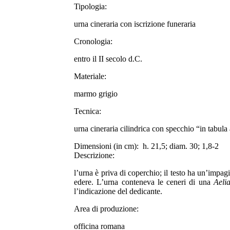
Tipologia:
urna cineraria con iscrizione funeraria
Cronologia:
entro il II secolo d.C.
Materiale:
marmo grigio
Tecnica:
urna cineraria cilindrica con specchio “in tabula
Dimensioni (in cm):
h. 21,5; diam. 30; 1,8-2
Descrizione:
l’urna è priva di coperchio; il testo ha un’impag
edere. L’urna conteneva le ceneri di una
Aeli
l’indicazione del dedicante.
Area di produzione:
officina romana