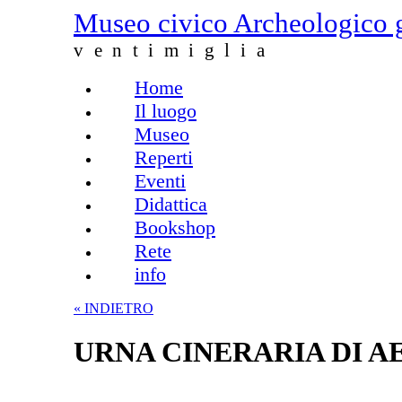
Salta al contenuto principale
Museo civico Archeologico 
ventimiglia
Home
Menu principale
Il luogo
Museo
Reperti
Eventi
Didattica
Bookshop
Rete
info
« INDIETRO
URNA CINERARIA DI A