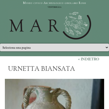
Salta al contenuto principale
Museo civico Archeologico girolamo Rossi
ventimiglia
Menu principale
« INDIETRO
URNETTA BIANSATA