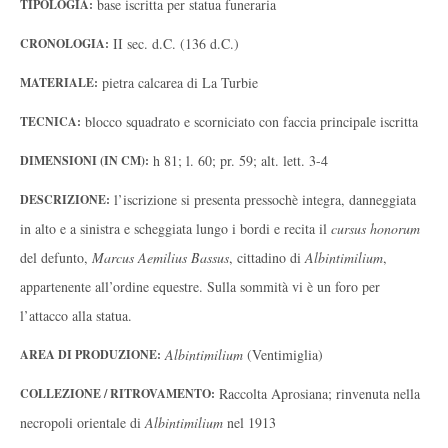
base iscritta per statua funeraria
TIPOLOGIA:
II sec. d.C. (136 d.C.)
CRONOLOGIA:
pietra calcarea di La Turbie
MATERIALE:
blocco squadrato e scorniciato con faccia principale iscritta
TECNICA:
h 81; l. 60; pr. 59; alt. lett. 3-4
DIMENSIONI (IN CM):
l’iscrizione si presenta pressochè integra, danneggiata
DESCRIZIONE:
in alto e a sinistra e scheggiata lungo i bordi e recita il
cursus honorum
del defunto,
Marcus Aemilius Bassus
, cittadino di
Albintimilium
,
appartenente all’ordine equestre. Sulla sommità vi è un foro per
l’attacco alla statua.
Albintimilium
(Ventimiglia)
AREA DI PRODUZIONE:
Raccolta Aprosiana; rinvenuta nella
COLLEZIONE / RITROVAMENTO:
necropoli orientale di
Albintimilium
nel 1913