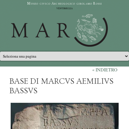
Salta al contenuto principale
Museo civico Archeologico girolamo Rossi
ventimiglia
Menu principale
« INDIETRO
BASE DI MARCVS AEMILIVS
BASSVS