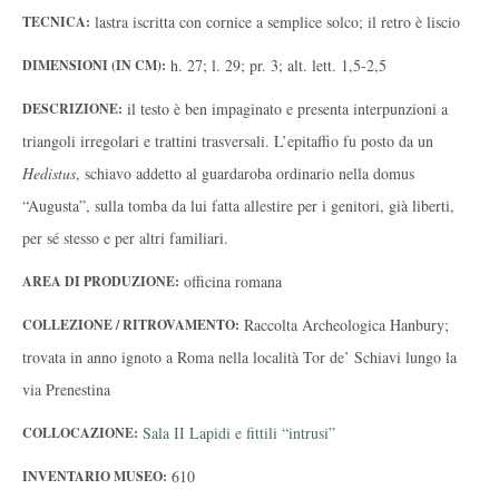
lastra iscritta con cornice a semplice solco; il retro è liscio
TECNICA:
h. 27; l. 29; pr. 3; alt. lett. 1,5-2,5
DIMENSIONI (IN CM):
il testo è ben impaginato e presenta interpunzioni a
DESCRIZIONE:
triangoli irregolari e trattini trasversali. L’epitaffio fu posto da un
Hedistus
, schiavo addetto al guardaroba ordinario nella domus
“Augusta”, sulla tomba da lui fatta allestire per i genitori, già liberti,
per sé stesso e per altri familiari.
officina romana
AREA DI PRODUZIONE:
Raccolta Archeologica Hanbury;
COLLEZIONE / RITROVAMENTO:
trovata in anno ignoto a Roma nella località Tor de’ Schiavi lungo la
via Prenestina
Sala II Lapidi e fittili “intrusi”
COLLOCAZIONE:
610
INVENTARIO MUSEO: