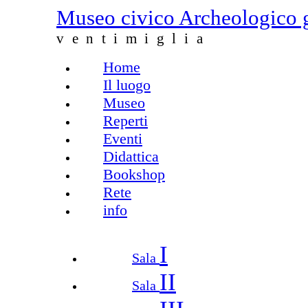
Salta al contenuto principale
Museo civico Archeologico 
ventimiglia
Home
Menu principale
Il luogo
Museo
Reperti
Eventi
Didattica
Bookshop
Rete
info
I
Sala
II
Sala