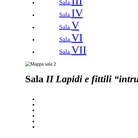
III
Sala
IV
Sala
V
Sala
VI
Sala
VII
Sala
Sala
II
Lapidi e fittili “intr