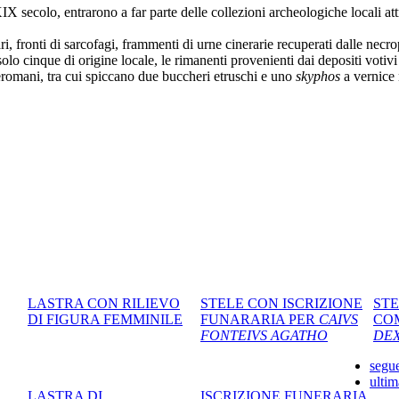
IX secolo, entrarono a far parte delle collezioni archeologiche locali at
bari, fronti di sarcofagi, frammenti di urne cinerarie recuperati dalle nec
, solo cinque di origine locale, le rimanenti provenienti dai depositi votivi
 preromani, tra cui spiccano due buccheri etruschi e uno
skyphos
a vernice
LASTRA CON RILIEVO
STELE CON ISCRIZIONE
STE
DI FIGURA FEMMINILE
FUNARARIA PER
CAIVS
CO
FONTEIVS AGATHO
DEX
segue
ultim
LASTRA DI
ISCRIZIONE FUNERARIA