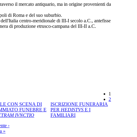
traverso il mercato antiquario, ma in origine provenienti da
ropoli di Roma e del suo suburbio.
 dell'Italia centro-meridionale di III-I secolo a.C., antefisse
 nera di produzione etrusco-campana del III-II a.C.
1
2
LE CON SCENA DI
ISCRIZIONE FUNERARIA
MMIATO FUNEBRE E
PER
HEDISTVS
E I
TRAM IVNCTIO
FAMILIARI
nte ›
a »