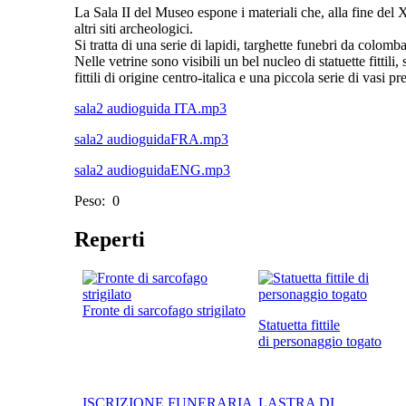
La Sala II del Museo espone i materiali che, alla fine del X
altri siti archeologici.
Si tratta di una serie di lapidi, targhette funebri da colom
Nelle vetrine sono visibili un bel nucleo di statuette fittili
fittili di origine centro-italica e una piccola serie di vasi
sala2 audioguida ITA.mp3
sala2 audioguidaFRA.mp3
sala2 audioguidaENG.mp3
Peso:
0
Reperti
Pagine
Fronte di sarcofago strigilato
Statuetta fittile
di personaggio togato
ISCRIZIONE FUNERARIA
LASTRA DI