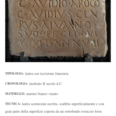
lastra con iscrizione funeraria
TIPOLOGIA:
inoltrato II secolo d.C.
CRONOLOGIA:
marmo bianco venato
MATERIALE:
lastra scorniciata iscritta, scalfitta superficialmente e con
TECNICA:
gran parte della superficie coperta da un sottofondo rossiccio forse