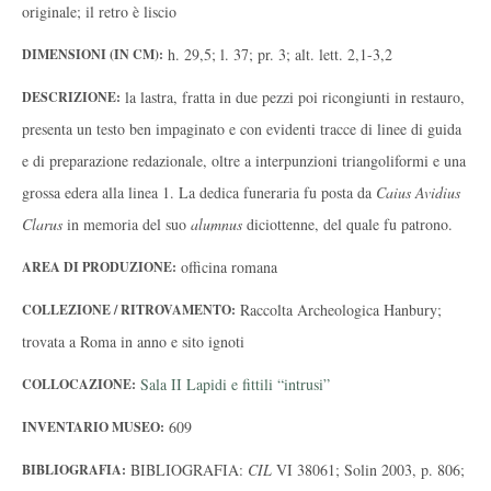
originale; il retro è liscio
h. 29,5; l. 37; pr. 3; alt. lett. 2,1-3,2
DIMENSIONI (IN CM):
la lastra, fratta in due pezzi poi ricongiunti in restauro,
DESCRIZIONE:
presenta un testo ben impaginato e con evidenti tracce di linee di guida
e di preparazione redazionale, oltre a interpunzioni triangoliformi e una
grossa edera alla linea 1. La dedica funeraria fu posta da
Caius Avidius
Clarus
in memoria del suo
alumnus
diciottenne, del quale fu patrono.
officina romana
AREA DI PRODUZIONE:
Raccolta Archeologica Hanbury;
COLLEZIONE / RITROVAMENTO:
trovata a Roma in anno e sito ignoti
Sala II Lapidi e fittili “intrusi”
COLLOCAZIONE:
609
INVENTARIO MUSEO:
BIBLIOGRAFIA:
CIL
VI 38061; Solin 2003, p. 806;
BIBLIOGRAFIA: