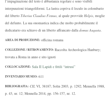
l’impaginazione del testo è abbastanza regolare e sono visibili
interpunzioni triangoliformi. La lastra copriva il loculo in colombario
del liberto
Tiberius Claudius Firmus
, al quale provvide
Helpis
, moglie
del defunto. La sua onomastica indica che molto probabilmente il
dedicatario era schiavo di un liberto affrancato dalla
domus Augusta
.
officina romana
AREA DI PRODUZIONE:
Raccolta Archeologica Hanbury;
COLLEZIONE / RITROVAMENTO:
trovata a Roma in anno e sito ignoti
Sala II Lapidi e fittili “intrusi”
COLLOCAZIONE:
611
INVENTARIO MUSEO:
CIL
VI, 38187; Solin 2003, p. 1292; Mennella 1988,
BIBLIOGRAFIA:
p. 43, nr. 12; Mennella 2014, pp. 156-157, nr. 12.