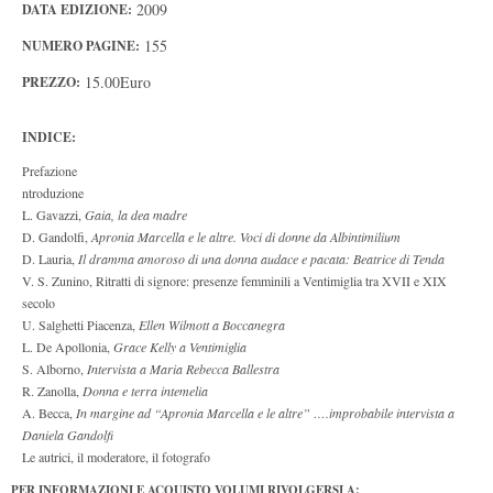
2009
DATA EDIZIONE:
155
NUMERO PAGINE:
15.00Euro
PREZZO:
INDICE:
Prefazione
ntroduzione
L. Gavazzi,
Gaia, la dea madre
D. Gandolfi,
Apronia Marcella e le altre. Voci di donne da Albintimilium
D. Lauria,
Il dramma amoroso di una donna audace e pacata: Beatrice di Tenda
V. S. Zunino, Ritratti di signore: presenze femminili a Ventimiglia tra XVII e XIX
secolo
U. Salghetti Piacenza,
Ellen Wilmott a Boccanegra
L. De Apollonia,
Grace Kelly a Ventimiglia
S. Alborno,
Intervista a Maria Rebecca Ballestra
R. Zanolla,
Donna e terra intemelia
A. Becca,
In margine ad “Apronia Marcella e le altre” ….improbabile intervista a
Daniela Gandolfi
Le autrici, il moderatore, il fotografo
PER INFORMAZIONI E ACQUISTO VOLUMI RIVOLGERSI A: