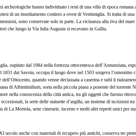
ini archeologiche hanno individuato i resti di una villa di epoca romana 
otesi di un insediamento costiero a ovest di Ventimiglia. Si tratta di una
dimensioni, sono conservate solo in parte. La vicinanza alla riva del mare
tori che lungo la Via Iulia Augusta si recavano in Gallia.
a, ospitato dal 1984 nella fortezza ottocentesca dell’Annunziata, espone 
nel 1831 dai Savoia, occupa il luogo dove nel 1503 sorgeva l’omonimo 
ne dell’Ottocento, quando venne declassata a caserma e subì il rialzamen
omana di Albintimilium, sorta nella piccola piana a ponente del torrente N
re nella conoscenza della città antica, tra gli oggetti che furono ritrovat
ccezionali, la serie delle statuette d’argilla, un insieme di iscrizioni tra 
di La Mortola, urne cinerarie, lucerne e molti altri reperti unici per sta
XI secolo anche con materiali di recupero più antichi, conserva tre pietre