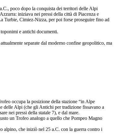
.C., poco dopo la conquista dei territori delle Alpi
zzurra: iniziava nei pressi della città di Piacenza e
 Turbie, Cimiez-Nizza, per poi forse proseguire fino ad
i toponimi e antichi documenti.
attualmente separate dal moderno confine geopolitico, ma
ofeo occupa la posizione della stazione “in Alpe
e delle Alpi (che gli Antichi per tradizione fissavano a
re nei pressi della statale 7), e dal mare.
e Augusto un Trofeo analogo a quello che Pompeo Magno
alpino, che iniziò nel 25 a.C. con la guerra contro i