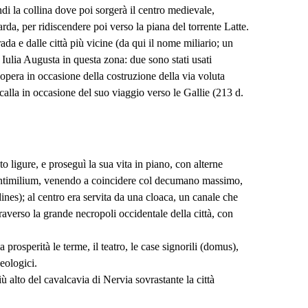
ndi la collina dove poi sorgerà il centro medievale,
da, per ridiscendere poi verso la piana del torrente Latte.
rada e dalle città più vicine (da qui il nome miliario; un
Iulia Augusta in questa zona: due sono stati usati
 opera in occasione della costruzione della via voluta
racalla in occasione del suo viaggio verso le Gallie (213 d.
to ligure, e proseguì la sua vita in piano, con alterne
lbintimilium, venendo a coincidere col decumano massimo,
dines); al centro era servita da una cloaca, un canale che
raverso la grande necropoli occidentale della città, con
a prosperità le terme, il teatro, le case signorili (domus),
heologici.
ù alto del cavalcavia di Nervia sovrastante la città