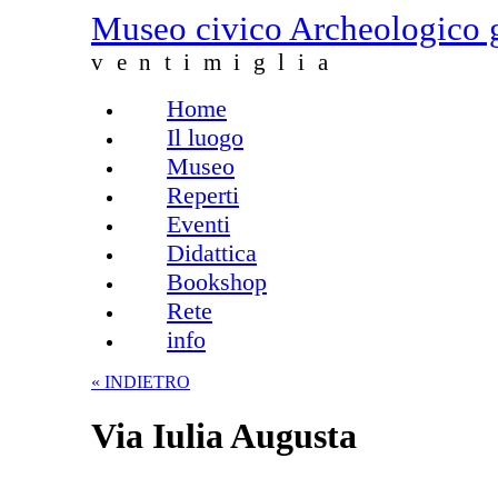
Salta al contenuto principale
Museo civico Archeologico 
ventimiglia
Home
Menu principale
Il luogo
Museo
Reperti
Eventi
Didattica
Bookshop
Rete
info
« INDIETRO
Via Iulia Augusta