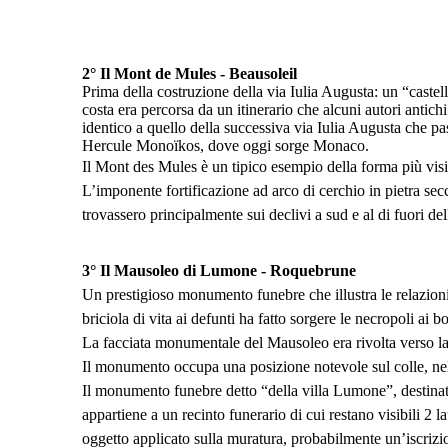
2°
Il Mont de Mules - Beausoleil
Prima della costruzione della via Iulia Augusta: un “castella
costa era percorsa da un itinerario che alcuni autori antic
identico a quello della successiva via Iulia Augusta che pa
Hercule Monoïkos, dove oggi sorge Monaco.
Il Mont des Mules è un tipico esempio della forma più visibil
L’imponente fortificazione ad arco di cerchio in pietra secc
trovassero principalmente sui declivi a sud e al di fuori del
3°
Il Mausoleo di Lumone - Roquebrune
Un prestigioso monumento funebre che illustra le relazioni 
briciola di vita ai defunti ha fatto sorgere le necropoli ai bo
La facciata monumentale del Mausoleo era rivolta verso la vi
Il monumento occupa una posizione notevole sul colle, nell
Il monumento funebre detto “della villa Lumone”, destinato
appartiene a un recinto funerario di cui restano visibili 2 
oggetto applicato sulla muratura, probabilmente un’iscrizi