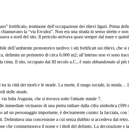
ro” fortificato, testimone dell’occupazione dei rilievi liguri. Prima dell
hi chiamavano la “via Erculea”. Non era una strada in senso stretto e non 
ssava a nord del sito. Il pericolo arrivava quasi sempre dal mare e quindi
e dell’ambiente protostorico tardivo: i siti fortificati sui rilievi, che si
a, delimita un perimetro di circa 6.000 m2; all’interno non vi sono tracc
la cinta. Il sito, occupato dal III secolo a.C., è stato abbandonato al più
tra la città dei morti e le strade. La morte, il rango sociale, la strada
rdi delle strade.
a Iulia Augusta, che si trovava sotto l'attuale statale 7.
e immediate vicinanze di una pietra miliare dalla cifra simbolica (599 
 ad un personaggio importante, è decisamente curato: la facciata, con 3
lati. Delimitava una concessione a cui senza dubbio si accedeva dal retro
one che commemorava il nome e i titoli del defunto. La decorazione e la f