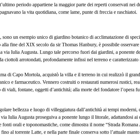
’ultimo periodo appartiene la maggior parte dei reperti conservati nei du
compagnavano la vita quotidiana, come lame, punte di freccia e raschiatoi.
o, sono un esempio unico di giardino botanico di acclimatazione di speci
alla fine del XIX secolo da sir Thomas Hanbury, è possibile osservare un 
lla via Iulia Augusta. Lungo tale percorso fuori dai giardini, a ponente d
a ciottoli arrotondati, profondamente infissi nel terreno e caratterizzato d
di Capo Mortola, acquistò la villa e il terreno in cui realizzò il grand
nico e farmaceutico. Vennero costruiti o restaurati numerosi rustici, rea
to di viali, fontane, oggetti d’antichitá; alla morte del fondatore l’opera 
golare bellezza e luogo di villeggiatura dall’antichità ai tempi moderni, 
 via Iulia Augusta proseguiva a ponente lungo il litorale, adattandosi ai di
lle fonti orali e toponomastiche, come dimostra il nome “Strada Romana An
 fino al torrente Latte, e nella parte finale conserva sotto l’attuale manto