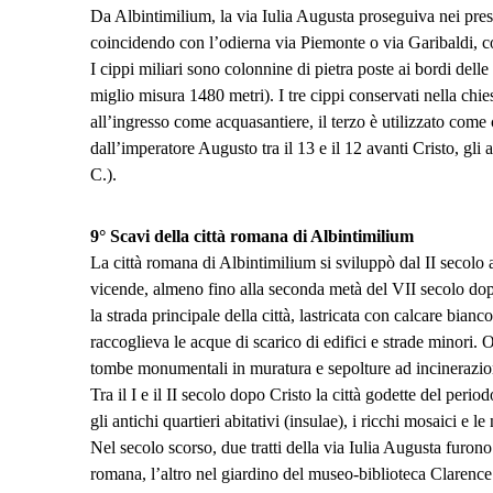
Da Albintimilium, la via Iulia Augusta proseguiva nei pressi
coincidendo con l’odierna via Piemonte o via Garibaldi, cor
I cippi miliari sono colonnine di pietra poste ai bordi delle 
miglio misura 1480 metri). I tre cippi conservati nella chi
all’ingresso come acquasantiere, il terzo è utilizzato come 
dall’imperatore Augusto tra il 13 e il 12 avanti Cristo, gli 
C.).
9°
Scavi della città romana di Albintimilium
La città romana di Albintimilium si sviluppò dal II secolo av
vicende, almeno fino alla seconda metà del VII secolo dop
la strada principale della città, lastricata con calcare bian
raccoglieva le acque di scarico di edifici e strade minori. 
tombe monumentali in muratura e sepolture ad incinerazio
Tra il I e il II secolo dopo Cristo la città godette del perio
gli antichi quartieri abitativi (insulae), i ricchi mosaici e
Nel secolo scorso, due tratti della via Iulia Augusta furono
romana, l’altro nel giardino del museo-biblioteca Clarenc