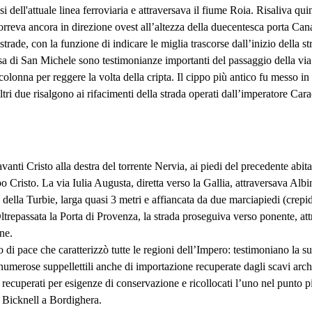
 dell'attuale linea ferroviaria e attraversava il fiume Roia. Risaliva qui
reva ancora in direzione ovest all’altezza della duecentesca porta Canar
strade, con la funzione di indicare le miglia trascorse dall’inizio della st
esa di San Michele sono testimonianze importanti del passaggio della via 
colonna per reggere la volta della cripta. Il cippo più antico fu messo in
altri due risalgono ai rifacimenti della strada operati dall’imperatore Ca
anti Cristo alla destra del torrente Nervia, ai piedi del precedente abita
o Cristo. La via Iulia Augusta, diretta verso la Gallia, attraversava A
co della Turbie, larga quasi 3 metri e affiancata da due marciapiedi (crepi
Oltrepassata la Porta di Provenza, la strada proseguiva verso ponente, att
ne.
do di pace che caratterizzò tutte le regioni dell’Impero: testimoniano la su
 le numerose suppellettili anche di importazione recuperate dagli scavi arc
 recuperati per esigenze di conservazione e ricollocati l’uno nel punto pi
e Bicknell a Bordighera.