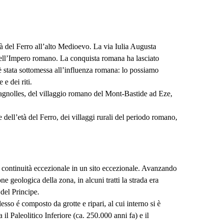
à del Ferro all’alto Medioevo. La via Iulia Augusta
 nell’Impero romano. La conquista romana ha lasciato
è stata sottomessa all’influenza romana: lo possiamo
e dei riti.
Escragnolles, del villaggio romano del Mont-Bastide ad Eze,
e dell’età del Ferro, dei villaggi rurali del periodo romano,
na continuità eccezionale in un sito eccezionale. Avanzando
ne geologica della zona, in alcuni tratti la strada era
 del Principe.
esso é composto da grotte e ripari, al cui interno si è
il Paleolitico Inferiore (ca. 250.000 anni fa) e il