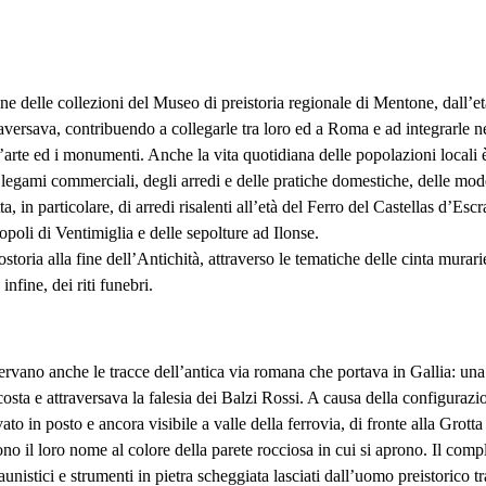
e delle collezioni del Museo di preistoria regionale di Mentone, dall’et
raversava, contribuendo a collegarle tra loro ed a Roma e ad integrarle
d’arte ed i monumenti. Anche la vita quotidiana delle popolazioni locali 
i legami commerciali, degli arredi e delle pratiche domestiche, delle mode 
tta, in particolare, di arredi risalenti all’età del Ferro del Castellas d’
opoli di Ventimiglia e delle sepolture ad Ilonse.
ostoria alla fine dell’Antichità, attraverso le tematiche delle cinta murari
nfine, dei riti funebri.
nservano anche le tracce dell’antica via romana che portava in Gallia: u
costa e attraversava la falesia dei Balzi Rossi. A causa della configurazio
to in posto e ancora visibile a valle della ferrovia, di fronte alla Grotta
no il loro nome al colore della parete rocciosa in cui si aprono. Il compl
nistici e strumenti in pietra scheggiata lasciati dall’uomo preistorico tra 