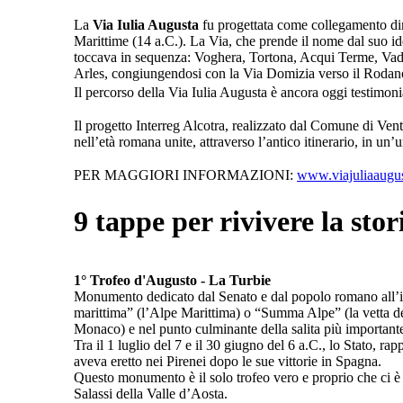
La
Via Iulia Augusta
fu progettata come collegamento dire
Marittime (14 a.C.). La Via, che prende il nome dal suo ide
toccava in sequenza: Voghera, Tortona, Acqui Terme, Vado
Arles, congiungendosi con la Via Domizia verso il Rodan
Il percorso della Via Iulia Augusta è ancora oggi testimoni
Il progetto Interreg Alcotra, realizzato dal Comune di Ve
nell’età romana unite, attraverso l’antico itinerario, in un’u
PER MAGGIORI INFORMAZIONI:
www.viajuliaaugu
9 tappe per rivivere la stor
1°
Trofeo d'Augusto - La Turbie
Monumento dedicato dal Senato e dal popolo romano all’im
marittima” (l’Alpe Marittima) o “Summa Alpe” (la vetta dell’
Monaco) e nel punto culminante della salita più importante d
Tra il 1 luglio del 7 e il 30 giugno del 6 a.C., lo Stato
aveva eretto nei Pirenei dopo le sue vittorie in Spagna.
Questo monumento è il solo trofeo vero e proprio che ci è 
Salassi della Valle d’Aosta.