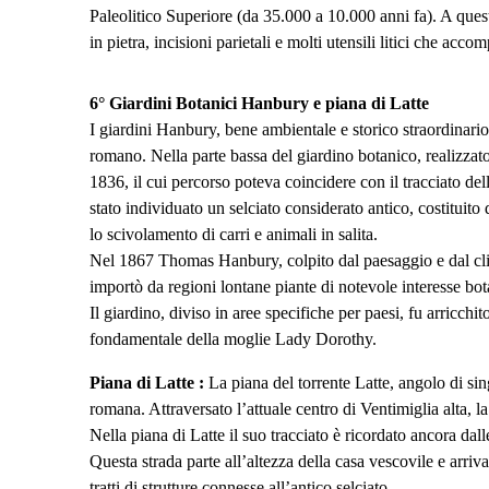
Paleolitico Superiore (da 35.000 a 10.000 anni fa). A quest
in pietra, incisioni parietali e molti utensili litici che ac
6°
Giardini Botanici Hanbury e piana di Latte
I giardini Hanbury, bene ambientale e storico straordinari
romano. Nella parte bassa del giardino botanico, realizzato 
1836, il cui percorso poteva coincidere con il tracciato de
stato individuato un selciato considerato antico, costituito d
lo scivolamento di carri e animali in salita.
Nel 1867 Thomas Hanbury, colpito dal paesaggio e dal clima 
importò da regioni lontane piante di notevole interesse bota
Il giardino, diviso in aree specifiche per paesi, fu arricchi
fondamentale della moglie Lady Dorothy.
Piana di Latte :
La piana del torrente Latte, angolo di sin
romana. Attraversato l’attuale centro di Ventimiglia alta, la
Nella piana di Latte il suo tracciato è ricordato ancora da
Questa strada parte all’altezza della casa vescovile e arriva
tratti di strutture connesse all’antico selciato.