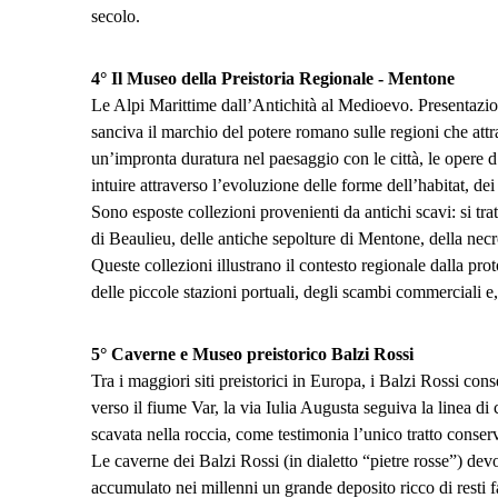
secolo.
4°
Il Museo della Preistoria Regionale - Mentone
Le Alpi Marittime dall’Antichità al Medioevo. Presentazion
sanciva il marchio del potere romano sulle regioni che att
un’impronta duratura nel paesaggio con le città, le opere 
intuire attraverso l’evoluzione delle forme dell’habitat, de
Sono esposte collezioni provenienti da antichi scavi: si tra
di Beaulieu, delle antiche sepolture di Mentone, della necr
Queste collezioni illustrano il contesto regionale dalla prot
delle piccole stazioni portuali, degli scambi commerciali e, i
5°
Caverne e Museo preistorico Balzi Rossi
Tra i maggiori siti preistorici in Europa, i Balzi Rossi co
verso il fiume Var, la via Iulia Augusta seguiva la linea di 
scavata nella roccia, come testimonia l’unico tratto conserva
Le caverne dei Balzi Rossi (in dialetto “pietre rosse”) devo
accumulato nei millenni un grande deposito ricco di resti fau