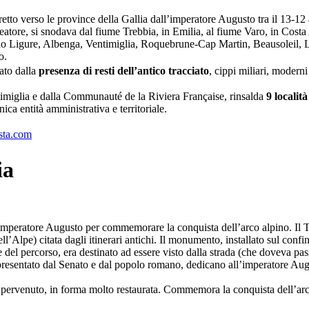
tto verso le province della Gallia dall’imperatore Augusto tra il 13-12 a
atore, si snodava dal fiume Trebbia, in Emilia, al fiume Varo, in Costa A
 Ligure, Albenga, Ventimiglia, Roquebrune-Cap Martin, Beausoleil, La
o.
ato dalla
presenza di resti dell’antico tracciato
, cippi miliari, modern
ntimiglia e dalla Communauté de la Riviera Française, rinsalda
9 località
nica entità amministrativa e territoriale.
sta.com
ia
peratore Augusto per commemorare la conquista dell’arco alpino. Il Tr
Alpe) citata dagli itinerari antichi. Il monumento, installato sul confin
el percorso, era destinato ad essere visto dalla strada (che doveva passa
, rappresentato dal Senato e dal popolo romano, dedicano all’imperator
pervenuto, in forma molto restaurata. Commemora la conquista dell’arco 