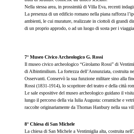
Nella stessa area, in prossimità di Villa Eva, recenti indag
La presenza di un edificio romano nella piana rafforza l’ip
ambienti, le cui murature, realizzate in ciottoli di grandi 
di un proprio approdo, o ad un luogo di sosta per i viaggia
7°
Museo Civico Archeologico G. Rossi
Il museo civico archeologico “Girolamo Rossi” di Ventimigli
di Albintimilium. La fortezza dell’Annunziata, costruita 
Osservanti. Conservò la sua funzione militare sino alla fi
Rossi (1831-1914), lo scopritore del teatro e della città r
Le sale espositive del museo archeologico guidano il visitato
lungo il percorso della via Iulia Augusta: ceramiche e vetri e
raccolte originariamente da Thomas Hanbury nella sua villa 
8°
Chiesa di San Michele
La chiesa di San Michele a Ventimiglia alta, costruita nell'